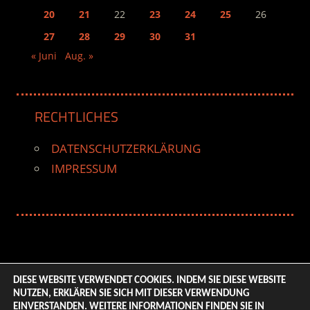
20
21
22
23
24
25
26
27
28
29
30
31
« Juni
Aug. »
RECHTLICHES
DATENSCHUTZERKLÄRUNG
IMPRESSUM
DIESE WEBSITE VERWENDET COOKIES. INDEM SIE DIESE WEBSITE
NUTZEN, ERKLÄREN SIE SICH MIT DIESER VERWENDUNG
© 2026 ENTERTAINMENT BASE – Life & Style Magazine.
EINVERSTANDEN. WEITERE INFORMATIONEN FINDEN SIE IN