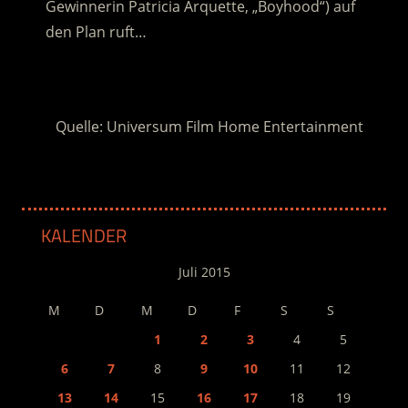
Gewinnerin Patricia Arquette, „Boyhood“) auf
den Plan ruft…
.
Quelle: Universum Film Home Entertainment
KALENDER
Juli 2015
M
D
M
D
F
S
S
1
2
3
4
5
6
7
8
9
10
11
12
13
14
15
16
17
18
19