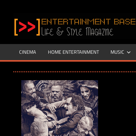
Zum
Inhalt
www.entertainment-
springen
Base.de
CINEMA
HOME ENTERTAINMENT
MUSIC