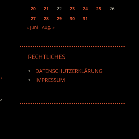
20
21
22
23
24
25
26
27
28
29
30
31
« Juni
Aug. »
RECHTLICHES
DATENSCHUTZERKLÄRUNG
IMPRESSUM
s