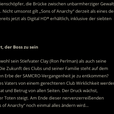
erienschöpfer, die Brücke zwischen unbarmherziger Gewalt
Nicht umsonst gilt „Sons of Anarchy“ derzeit als eines de
its jetzt als Digital HD* erhältlich, inklusive der siebten
.
rt, der Boss zu sein
owohl sein Stiefvater Clay (Ron Perlman) als auch seine
. Die Zukunft des Clubs und seiner Familie steht auf dem
tigen Erbe der SAMCRO-Vergangenheit je zu entkommen?
nes Vaters von einem gerechteren Club Wirklichkeit werde
rat und Betrug von allen Seiten. Der Druck wächst,
er Toten steigt. Am Ende dieser nervenzerreißenden
ons of Anarchy“ noch einmal alles ändern wird…