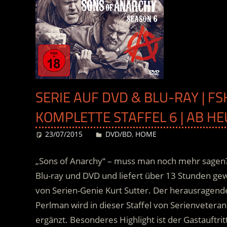
SERIE AUF DVD & BLU-RAY | FS
KOMPLETTE STAFFEL 6 | AB HE
23/07/2015
Desiree
DVD/BD
,
HOME
„Sons of Anarchy“ – muss man noch mehr sagen? Di
Blu-ray und DVD und liefert über 13 Stunden ge
von Serien-Genie Kurt Sutter. Der herausragend
Perlman wird in dieser Staffel von Serienvetera
ergänzt.
Besonderes Highlight ist der Gastauftrit