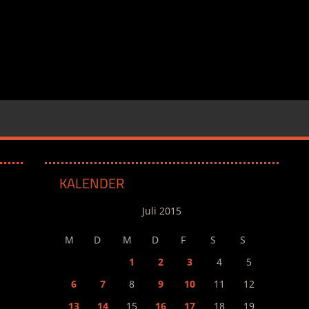
KALENDER
Juli 2015
M
D
M
D
F
S
S
1
2
3
4
5
6
7
8
9
10
11
12
13
14
15
16
17
18
19