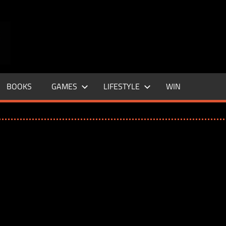
ENTERTAINMENT
BASE
–
BOOKS
GAMES
LIFESTYLE
WIN
LIFE
&
STYLE
MAGAZINE