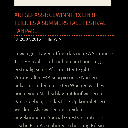
AUFGEPASST: GEWINNT 1X EIN 8-
TEILIGES A SUMMERS TALE FESTIVAL
FANPAKET
20/07/2015
Desiree
WIN
In wenigen Tagen öffnet das neue A Summer’s
Tale Festival in Luhmühlen bei Lüneburg
erstmalig seine Pforten. Heute gibt
Veranstalter FKP Scorpio neue Namen
bekannt. In den nächsten Wochen wird es
noch einen Nachschlag mit fünf weiteren
Bands geben, die das Line-Up komplettieren
werden. Als zweiten der beiden
angekündigten Special Guests konnte die
irische Pop-Ausnahmeerscheinung Róisín