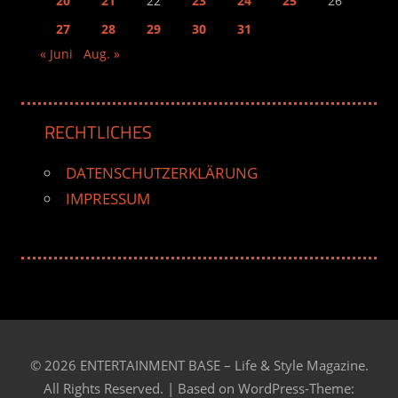
20
21
22
23
24
25
26
27
28
29
30
31
« Juni
Aug. »
RECHTLICHES
DATENSCHUTZERKLÄRUNG
IMPRESSUM
© 2026 ENTERTAINMENT BASE – Life & Style Magazine.
All Rights Reserved. | Based on
WordPress-Theme: