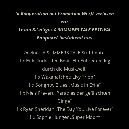
In Kooperation mit Promotion Werft verlosen
wir
1x ein 8-teiliges A SUMMERS TALE FESTIVAL
Fanpaket bestehend aus
2x einen A SUMMERS TALE Stoffbeutel
1 x Eule findet den Beat „Ein Entdeckerflug
durch die Musikwelt“
1 x Waxahatchee „Ivy Tripp“
1 x Songhoy Blues „Music In Exile“
1 x Niels Frevert „Paradies der gefälschten
Dinge“
1 x Ryan Sheridan „The Day You Live Forever“
1 x Sophie Hunger „Super Moon“