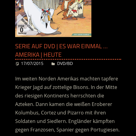
SERIE AUF DVD | ES WAR EINMAL …
AMERIKA | HEUTE
17/07/2015
Desiree
DVD/BD
Im weiten Norden Amerikas machten tapfere
Krieger Jagd auf zottelige Bisons. In der Mitte
des riesigen Kontinents herrschten die
Azteken. Dann kamen die weißen Eroberer
Kolumbus, Cortez und Pizarro mit ihren
Soldaten und Siedlern. Engländer kämpften
gegen Franzosen, Spanier gegen Portugiesen.