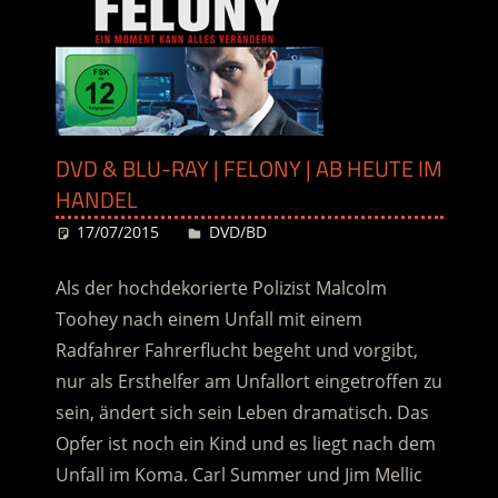
DVD & BLU-RAY | FELONY | AB HEUTE IM
HANDEL
17/07/2015
Desiree
DVD/BD
Als der hochdekorierte Polizist Malcolm
Toohey nach einem Unfall mit einem
Radfahrer Fahrerflucht begeht und vorgibt,
nur als Ersthelfer am Unfallort eingetroffen zu
sein, ändert sich sein Leben dramatisch. Das
Opfer ist noch ein Kind und es liegt nach dem
Unfall im Koma. Carl Summer und Jim Mellic