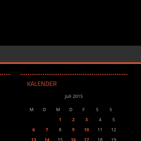
KALENDER
Juli 2015
M
D
M
D
F
S
S
1
2
3
4
5
6
7
8
9
10
11
12
13
14
15
16
17
18
19