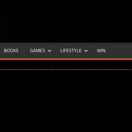
ENTERTAINMENT
BASE
–
BOOKS
GAMES
LIFESTYLE
WIN
LIFE
&
STYLE
MAGAZINE