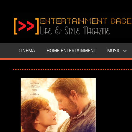
Zum
Inhalt
www.entertainment-
springen
Base.de
CINEMA
HOME ENTERTAINMENT
MUSIC