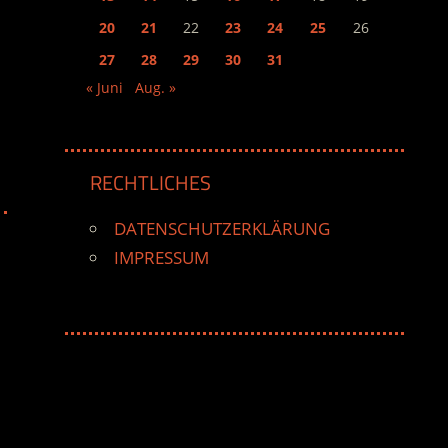
20
21
22
23
24
25
26
27
28
29
30
31
« Juni
Aug. »
RECHTLICHES
DATENSCHUTZERKLÄRUNG
IMPRESSUM