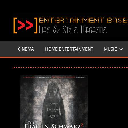
Zum
Inhalt
www.entertainment-
springen
Base.de
CINEMA
HOME ENTERTAINMENT
MUSIC