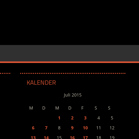
KALENDER
Juli 2015
M
D
M
D
F
S
S
1
2
3
4
5
6
7
8
9
10
11
12
13
14
15
16
17
18
19