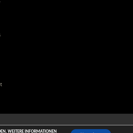
e
s
t
emeZee.
NDEN. WEITERE INFORMATIONEN