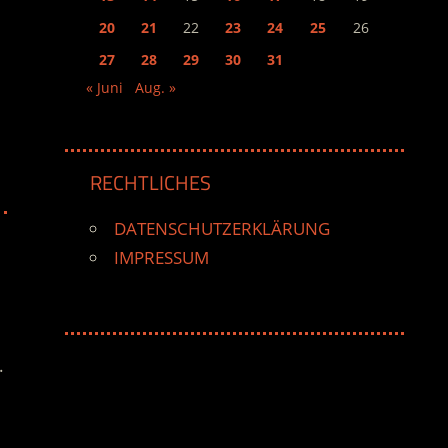
20
21
22
23
24
25
26
27
28
29
30
31
« Juni
Aug. »
RECHTLICHES
DATENSCHUTZERKLÄRUNG
IMPRESSUM
.