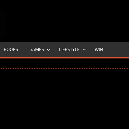
ENTERTAINMENT
BASE
–
BOOKS
GAMES
LIFESTYLE
WIN
LIFE
&
STYLE
MAGAZINE