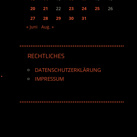
20
21
22
23
24
25
26
27
28
29
30
31
« Juni
Aug. »
RECHTLICHES
DATENSCHUTZERKLÄRUNG
IMPRESSUM