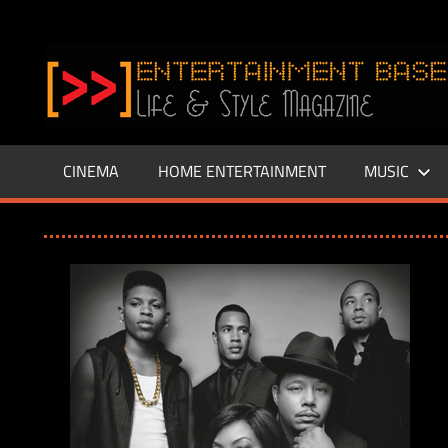
Zum
Inhalt
www.entertainment-
springen
Base.de
CINEMA
HOME ENTERTAINMENT
MUSIC