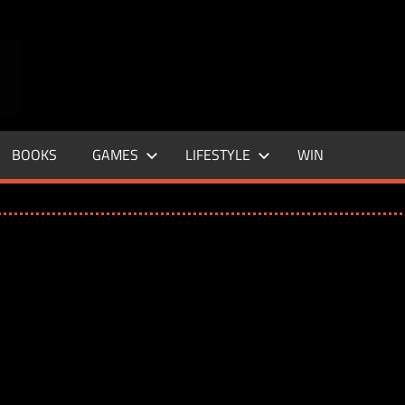
ENTERTAINMENT
BASE
–
BOOKS
GAMES
LIFESTYLE
WIN
LIFE
&
STYLE
MAGAZINE