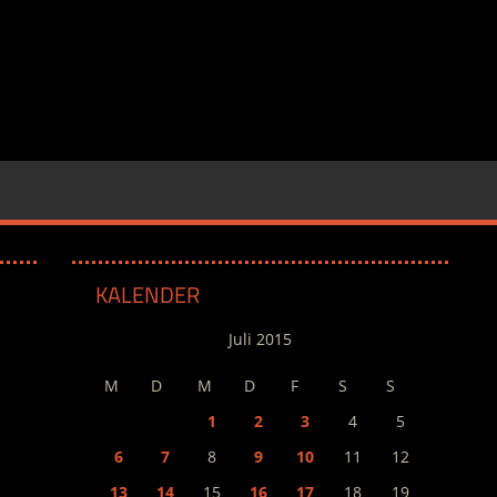
KALENDER
Juli 2015
M
D
M
D
F
S
S
1
2
3
4
5
6
7
8
9
10
11
12
13
14
15
16
17
18
19