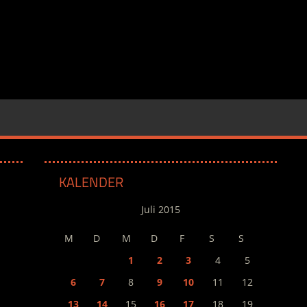
KALENDER
Juli 2015
M
D
M
D
F
S
S
1
2
3
4
5
6
7
8
9
10
11
12
13
14
15
16
17
18
19