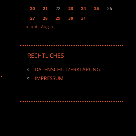
20
21
22
23
24
25
26
27
28
29
30
31
« Juni
Aug. »
RECHTLICHES
DATENSCHUTZERKLÄRUNG
IMPRESSUM