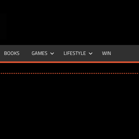
ENTERTAINMENT
BASE
–
BOOKS
GAMES
LIFESTYLE
WIN
LIFE
&
STYLE
MAGAZINE