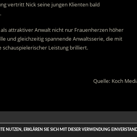
g vertritt Nick seine jungen Klienten bald
.
als attraktiver Anwalt nicht nur Frauenherzen höher
lle und gleichzeitig spannende Anwaltsserie, die mit
schauspielerischer Leistung brilliert.
Quelle: Koch Medi
 Rights Reserved. | Based on
WordPress-Theme: Tortuga von Th
SITE NUTZEN, ERKLÄREN SIE SICH MIT DIESER VERWENDUNG EINVERSTA