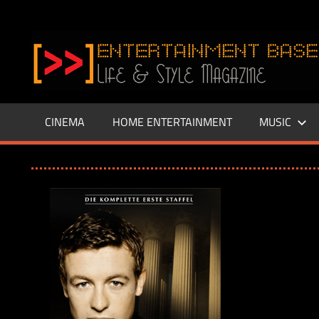
Zum
Inhalt
www.entertainment-
springen
Base.de
CINEMA
HOME ENTERTAINMENT
MUSIC