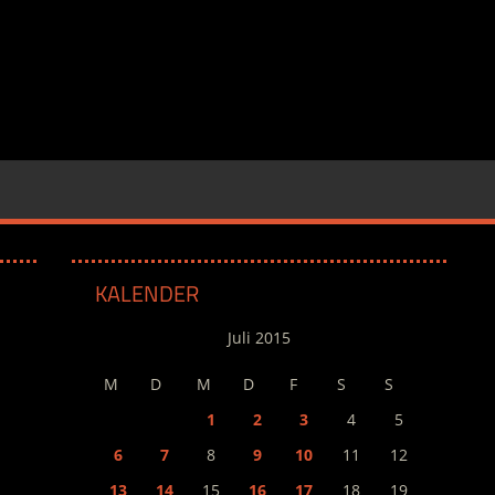
KALENDER
Juli 2015
M
D
M
D
F
S
S
1
2
3
4
5
6
7
8
9
10
11
12
13
14
15
16
17
18
19