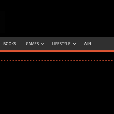
ENTERTAINMENT
BASE
–
BOOKS
GAMES
LIFESTYLE
WIN
LIFE
&
STYLE
MAGAZINE