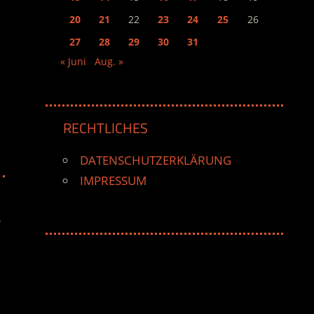
20
21
22
23
24
25
26
27
28
29
30
31
« Juni
Aug. »
RECHTLICHES
DATENSCHUTZERKLÄRUNG
IMPRESSUM
r