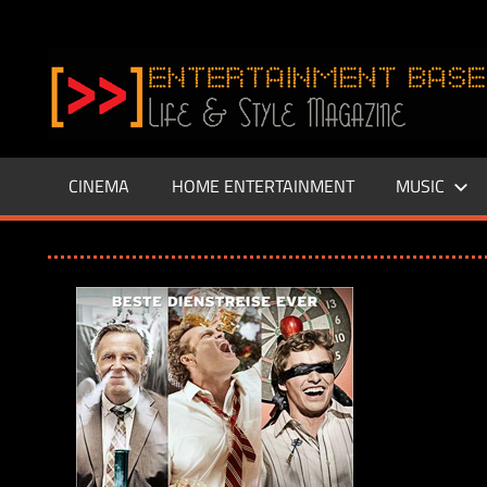
Zum
Inhalt
www.entertainment-
springen
Base.de
CINEMA
HOME ENTERTAINMENT
MUSIC