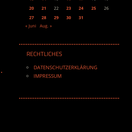
20
21
22
23
24
25
26
27
28
29
30
31
« Juni
Aug. »
RECHTLICHES
DATENSCHUTZERKLÄRUNG
IMPRESSUM