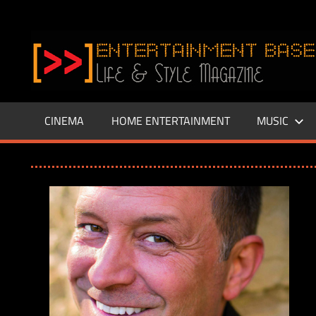
Zum
Inhalt
www.entertainment-
springen
Base.de
CINEMA
HOME ENTERTAINMENT
MUSIC