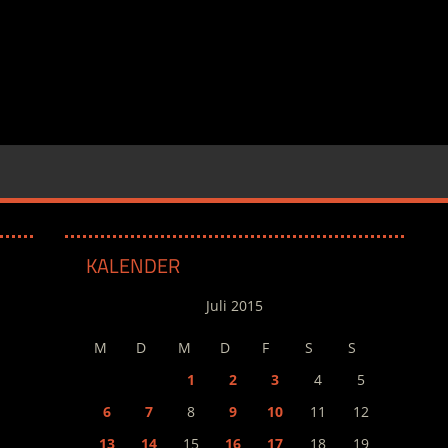
KALENDER
Juli 2015
M
D
M
D
F
S
S
1
2
3
4
5
6
7
8
9
10
11
12
13
14
15
16
17
18
19