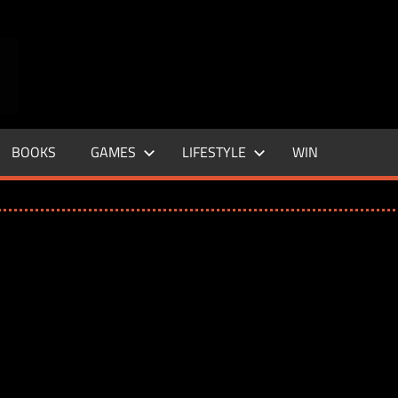
ENTERTAINMENT
BASE
–
BOOKS
GAMES
LIFESTYLE
WIN
LIFE
&
STYLE
MAGAZINE