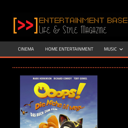
Zum
Inhalt
www.entertainment-
springen
Base.de
CINEMA
HOME ENTERTAINMENT
MUSIC