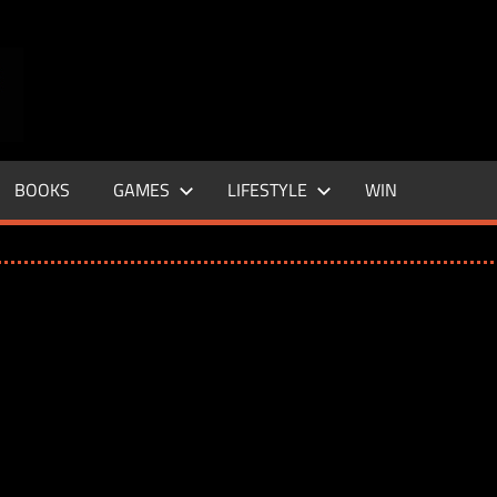
ENTERTAINMENT
BASE
–
BOOKS
GAMES
LIFESTYLE
WIN
LIFE
&
STYLE
MAGAZINE