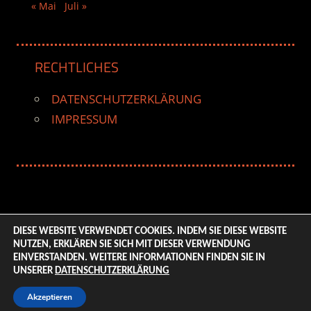
« Mai
Juli »
RECHTLICHES
DATENSCHUTZERKLÄRUNG
IMPRESSUM
DIESE WEBSITE VERWENDET COOKIES. INDEM SIE DIESE WEBSITE
NUTZEN, ERKLÄREN SIE SICH MIT DIESER VERWENDUNG
© 2026 ENTERTAINMENT BASE – Life & Style Magazine.
EINVERSTANDEN. WEITERE INFORMATIONEN FINDEN SIE IN
All Rights Reserved. | Based on
WordPress-Theme:
UNSERER
DATENSCHUTZERKLÄRUNG
Tortuga von ThemeZee.
Akzeptieren