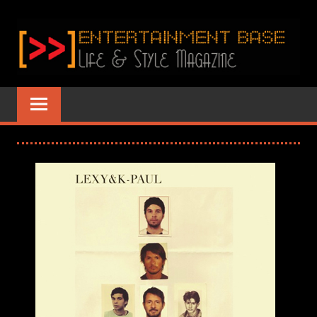
Zum
Inhalt
springen
ENTERTAINME
www.entertainment-
Base.de
BASE
–
LIFE
&
STYLE
MAGAZINE