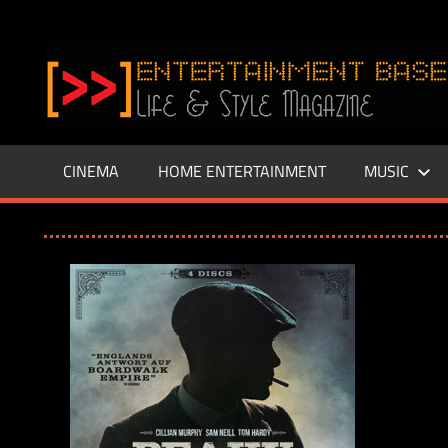
Zum
Inhalt
www.entertainment-
springen
Base.de
CINEMA
HOME ENTERTAINMENT
MUSIC