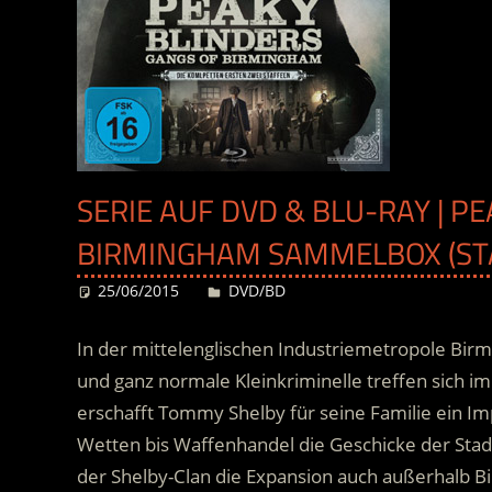
SERIE AUF DVD & BLU-RAY | P
BIRMINGHAM SAMMELBOX (STAF
25/06/2015
Desiree
DVD/BD
In der mittelenglischen Industriemetropole Birmi
und ganz normale Kleinkriminelle treffen sich i
erschafft Tommy Shelby für seine Familie ein Im
Wetten bis Waffenhandel die Geschicke der Sta
der Shelby-Clan die Expansion auch außerhalb B