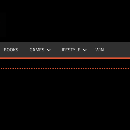
ENTERTAINMENT
BASE
–
BOOKS
GAMES
LIFESTYLE
WIN
LIFE
&
STYLE
MAGAZINE