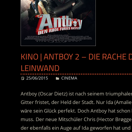
KINO | ANTBOY 2 – DIE RACHE 
LEINWAND
25/06/2015
Desiree
CINEMA
Antboy (Oscar Dietz) ist nach seinem triumphale
Gitter fristet, der Held der Stadt. Nur Ida (Amal
wäre sein Glück perfekt. Doch Antboy hat schon
muss. Der neue Mitschüler Chris (Hector Brøgger
der ebenfalls ein Auge auf Ida geworfen hat und 