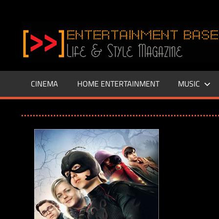
Zum
Inhalt
www.entertainment-
springen
Base.de
CINEMA
HOME ENTERTAINMENT
MUSIC