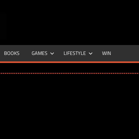
ENTERTAINMENT
BASE
–
BOOKS
GAMES
LIFESTYLE
WIN
LIFE
&
STYLE
MAGAZINE