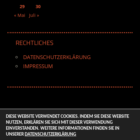
29
30
« Mai
Juli »
RECHTLICHES
DATENSCHUTZERKLÄRUNG
IMPRESSUM
DIESE WEBSITE VERWENDET COOKIES. INDEM SIE DIESE WEBSITE
NUTZEN, ERKLÄREN SIE SICH MIT DIESER VERWENDUNG
© 2026 ENTERTAINMENT BASE – Life & Style Magazine.
EINVERSTANDEN. WEITERE INFORMATIONEN FINDEN SIE IN
All Rights Reserved. | Based on
WordPress-Theme:
UNSERER
DATENSCHUTZERKLÄRUNG