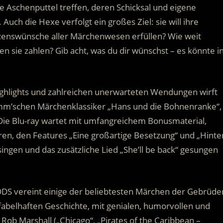
 Aschenputtel treffen, deren Schicksal und eigene
ch die Hexe verfolgt ein großes Ziel: sie will ihre
zenswünsche aller Märchenwesen erfüllen? Wie weit
 sie zahlen? Gib acht, was du dir wünschst – es könnte i
Highlights und zahlreichen unerwarteten Wendungen wirft
mm’schen Märchenklassiker „Hans und die Bohnenranke“,
Die Blu-ray wartet mit umfangreichem Bonusmaterial,
n, den Features „Eine großartige Besetzung“ und „Hinte
singen und das zusätzliche Lied „She’ll be back“ gesungen
S vereint einige der beliebtesten Märchen der Gebrüde
fabelhaften Geschichte, mit genialen, humorvollen und
ob Marshall („Chicago“, „Pirates of the Caribbean –