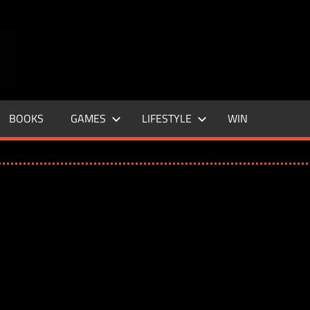
ENTERTAINMENT
BASE
–
BOOKS
GAMES
LIFESTYLE
WIN
LIFE
&
STYLE
MAGAZINE