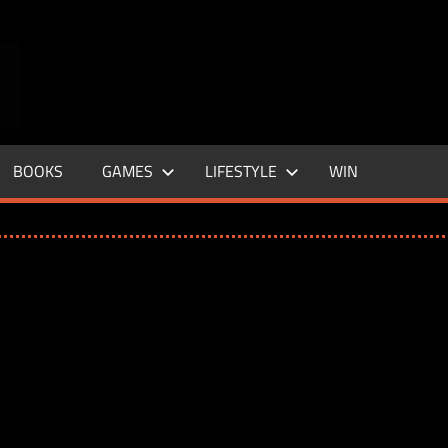
ENTERTAINMENT
BASE
–
BOOKS
GAMES
LIFESTYLE
WIN
LIFE
&
STYLE
MAGAZINE