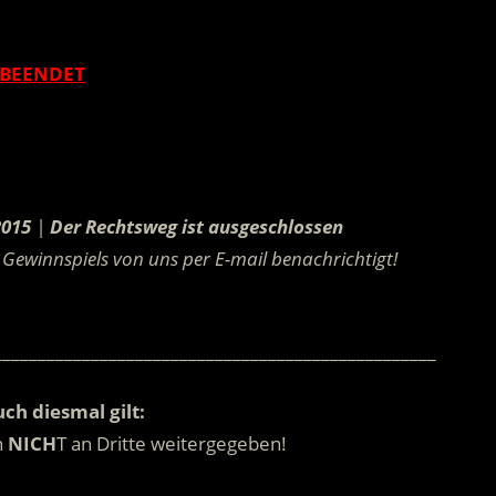
.
BEENDET
.
2015
|
Der Rechtsweg ist ausgeschlossen
Gewinnspiels von uns per E-mail benachrichtigt!
.
__________________________________________________
ch diesmal gilt:
n
NICH
T an Dritte weitergegeben!