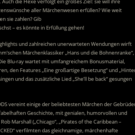
ch die Hexe verfolgt ein großes Ziel: sie will ihre
zenswünsche aller Märchenwesen erfüllen? Wie weit
n sie zahlen? Gib
schst – es könnte in Erfüllung gehen!
Highlights und zahlreichen unerwarteten Wendungen wirft
mm’schen Märchenklassiker „Hans und die Bohnenranke“,
Die Blu-ray wartet mit umfangreichem Bonusmaterial,
n, den Features „Eine großartige Besetzung“ und „Hinte
singen und das zusätzliche Lied „She’ll be back“ gesungen
S vereint einige der beliebtesten Märchen der Gebrüde
fabelhaften Geschichte, mit genialen, humorvollen und
ob Marshall („Chicago“, „Pirates of the Caribbean –
CKED“ verfilmten das gleichnamige, märchenhafte