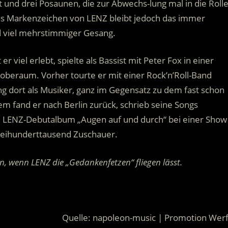
 und drei Posaunen, die zur Abwechs-lung mal in die Roll
Das Markenzeichen von LENZ bleibt jedoch das immer
d viel mehrstimmiger Gesang.
r viel erlebt, spielte als Bassist mit Peter Fox in einer
roberaum. Vorher tourte er mit einer Rock’n’Roll-Band
g dort als Musiker, ganz im Gegensatz zu dem fast schon
em fand er nach Berlin zurück, schrieb seine Songs
em LENZ-Debutalbum „Augen auf und durch“ bei einer Show
weihunderttausend Zuschauer.
 wenn LENZ die „Gedankenfetzen“ fliegen lässt.
.
Quelle: napoleon-music | Promotion Werf