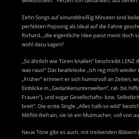
Bewusstsein.“ Fetzen von Gedanken, aus denen 
Zehn Songs auf einunddreißig Minuten sind beilei
perfekten Popsong als Ideal auf die Fahne geschr
Richard, „die eigentliche Idee passt meist doch
wohl dazu sagen?
„So ähnlich wie Türen knallen“ beschreibt LENZ 
was raus!“ Das beatleleske „Ich reg mich wieder
„Früher“ erinnert er sich humorvoll an Zeiten, wo
Einblicke in „Gedankenunterwelten“, rat- bis hilf
Frauen“), und sogar Gesellschafts- bzw. Selbstkr
breit“. Die erste Single „Alles halb so wild“ be
Mitflöt-Refrain, sie ist ein Mutmacher, voll von 
Neue Töne gibt es auch, mit treibenden Bläsern (