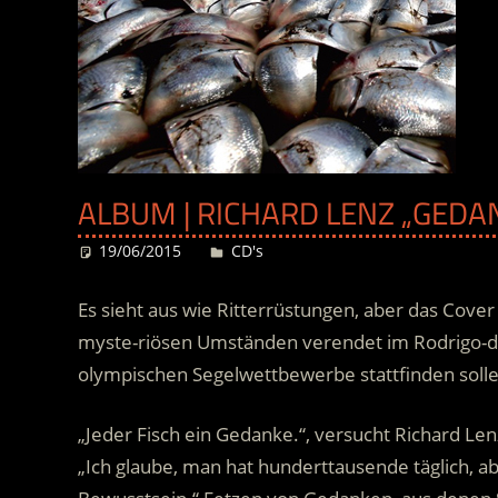
ALBUM | RICHARD LENZ „GEDA
19/06/2015
Desiree
CD's
Es sieht aus wie Ritterrüstungen, aber das Cov
myste-riösen Umständen verendet im Rodrigo-de-F
olympischen Segelwettbewerbe stattfinden solle
„Jeder Fisch ein Gedanke.“, versucht Richard Le
„Ich glaube, man hat hunderttausende täglich, ab