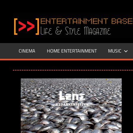
Zum
Inhalt
www.entertainment-
springen
Base.de
CINEMA
HOME ENTERTAINMENT
MUSIC