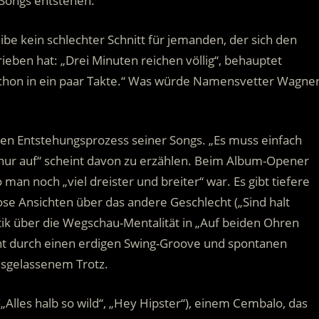
Songs entstehen.
be kein schlechter Schnitt für jemanden, der sich den
ieben hat: „Drei Minuten reichen völlig“, behauptet
 schon in ein paar Takte.“ Was würde Namensvetter Wagne
den Entstehungsprozess seiner Songs. „Es muss einfach
 nur auf“ scheint davon zu erzählen. Beim Album-Opener
 man noch „viel dreister und breiter“ war. Es gibt tiefere
lose Ansichten über das andere Geschlecht („Sind halt
itik über die Wegschau-Mentalität in „Auf beiden Ohren
sticht durch einen erdigen Swing-Groove und spontanen
ausgelassenem Trotz.
„Alles halb so wild“, „Hey Hipster“), einem Cembalo, das