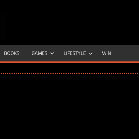
ENTERTAINMENT
BASE
–
BOOKS
GAMES
LIFESTYLE
WIN
LIFE
&
STYLE
MAGAZINE