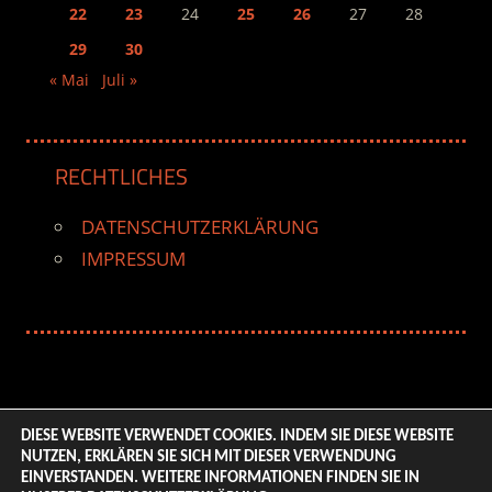
22
23
24
25
26
27
28
29
30
« Mai
Juli »
RECHTLICHES
DATENSCHUTZERKLÄRUNG
IMPRESSUM
DIESE WEBSITE VERWENDET COOKIES. INDEM SIE DIESE WEBSITE
NUTZEN, ERKLÄREN SIE SICH MIT DIESER VERWENDUNG
© 2026 ENTERTAINMENT BASE – Life & Style Magazine.
EINVERSTANDEN. WEITERE INFORMATIONEN FINDEN SIE IN