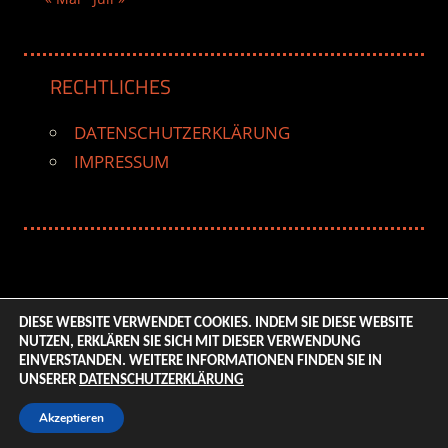
RECHTLICHES
DATENSCHUTZERKLÄRUNG
IMPRESSUM
DIESE WEBSITE VERWENDET COOKIES. INDEM SIE DIESE WEBSITE
NUTZEN, ERKLÄREN SIE SICH MIT DIESER VERWENDUNG
© 2026 ENTERTAINMENT BASE – Life & Style Magazine.
EINVERSTANDEN. WEITERE INFORMATIONEN FINDEN SIE IN
All Rights Reserved. | Based on
WordPress-Theme:
UNSERER
DATENSCHUTZERKLÄRUNG
Tortuga von ThemeZee.
Akzeptieren