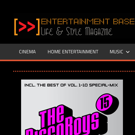
Zum
Inhalt
www.entertainment-
springen
Base.de
CINEMA
HOME ENTERTAINMENT
MUSIC