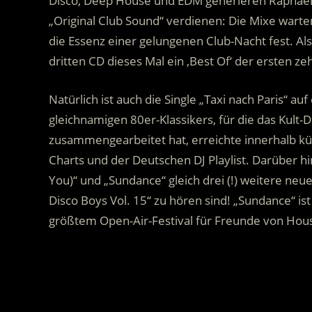
Disco, Deep House und EDM generieren Raphael un
„Original Club Sound“ verdienen: Die Mixe wart
die Essenz einer gelungenen Club-Nacht fest. Al
dritten CD dieses Mal ein ‚Best Of‘ der ersten 
Natürlich ist auch die Single „Taxi nach Paris“ a
gleichnamigen 80er-Klassikers, für die das Kul
zusammengearbeitet hat, erreichte innerhalb kü
Charts und der Deutschen DJ Playlist. Darüber hin
You)“ und „Sundance“ gleich drei (!) weitere neue
Disco Boys Vol. 15“ zu hören sind! „Sundance“ 
größtem Open-Air-Festival für Freunde von Hou
.