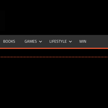
ENTERTAINMENT
BASE
–
BOOKS
GAMES
LIFESTYLE
WIN
LIFE
&
STYLE
MAGAZINE