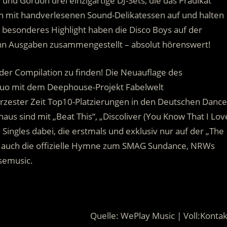
d Gordon drei einzigartige DJ-Sets, die das Prädikat
en mit handverlesenen Sound-Delikatessen auf und halten
s besonderes Highlight haben die Disco Boys auf der
zehn Ausgaben zusammengestellt – absolut hörenswert!
uf der Compilation zu finden! Die Neuauflage des
t-Duo mit dem Deephouse-Projekt Fabelwelt
rzester Zeit Top10-Platzierungen in den Deutschen Dance
aus sind mit „Beat This“, „Discoliver (You Know That I Lov
 Singles dabei, die erstmals und exklusiv nur auf der „The
ist auch die offizielle Hymne zum SMAG Sundance, NRWs
semusic.
Quelle: WePlay Music | Voll:Kontak