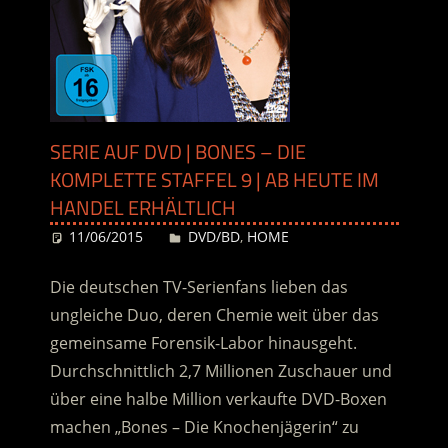
SERIE AUF DVD | BONES – DIE
KOMPLETTE STAFFEL 9 | AB HEUTE IM
HANDEL ERHÄLTLICH
11/06/2015
Desiree
DVD/BD
,
HOME
Die deutschen TV-Serienfans lieben das
ungleiche Duo, deren Chemie weit über das
gemeinsame Forensik-Labor hinausgeht.
Durchschnittlich 2,7 Millionen Zuschauer und
über eine halbe Million verkaufte DVD-Boxen
machen „Bones – Die Knochenjägerin“ zu