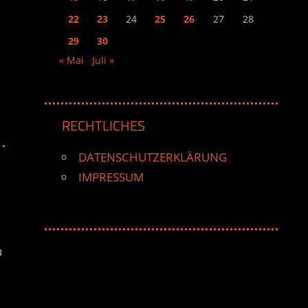
22
23
24
25
26
27
28
29
30
« Mai
Juli »
RECHTLICHES
DATENSCHUTZERKLÄRUNG
IMPRESSUM
u