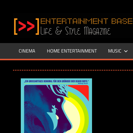
Zum
Inhalt
www.entertainment-
springen
Base.de
CINEMA
HOME ENTERTAINMENT
MUSIC