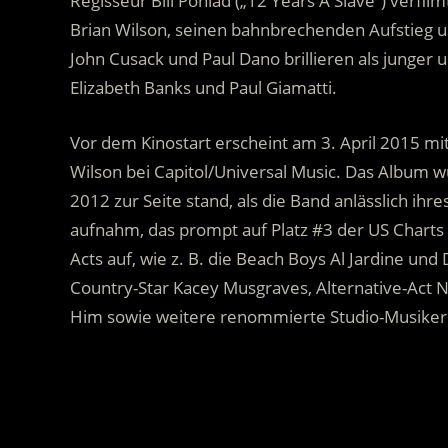
Regisseur Bill Pohlad („12 Years A Slave“) verfi
Brian Wilson, seinen bahnbrechenden Aufstieg un
John Cusack und Paul Dano brillieren als junger 
Elizabeth Banks und Paul Giamatti.
Vor dem Kinostart erscheint am 3. April 2015 mit
Wilson bei Capitol/Universal Music. Das Album 
2012 zur Seite stand, als die Band anlässlich ih
aufnahm, das prompt auf Platz #3 der US Charts e
Acts auf, wie z. B. die Beach Boys Al Jardine und
Country-Star Kacey Musgraves, Alternative-Act 
Him sowie weitere renommierte Studio-Musiker
.