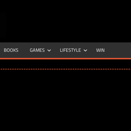
ENTERTAINMENT
BASE
–
BOOKS
GAMES
LIFESTYLE
WIN
LIFE
&
STYLE
MAGAZINE