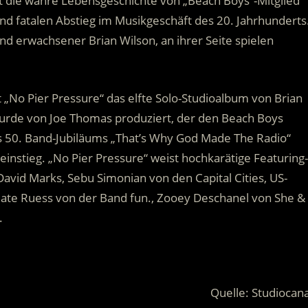
lmt die wahre Lebensgeschichte von „Beach Boys“-Mitglied
d fatalen Abstieg im Musikgeschäft des 20. Jahrhunderts
und erwachsener Brian Wilson, an ihrer Seite spielen
 „No Pier Pressure“ das elfte Solo-Studioalbum von Brian
wurde von Joe Thomas produziert, der den Beach Boys
res 50. Band-Jubiläums „That’s Why God Made The Radio“
instieg. „No Pier Pressure“ weist hochkarätige Featuring-
 David Marks, Sebu Simonian von den Capital Cities, US-
Nate Ruess von der Band fun., Zooey Deschanel von She &
.
Quelle: Studiocana