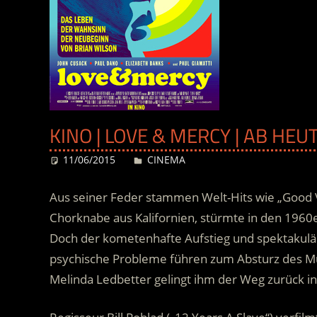
KINO | LOVE & MERCY | AB HE
11/06/2015
Desiree
CINEMA
Aus seiner Feder stammen Welt-Hits wie „Good Vi
Chorknabe aus Kalifornien, stürmte in den 1960e
Doch der kometenhafte Aufstieg und spektakulär
psychische Probleme führen zum Absturz des Mu
Melinda Ledbetter gelingt ihm der Weg zurück i