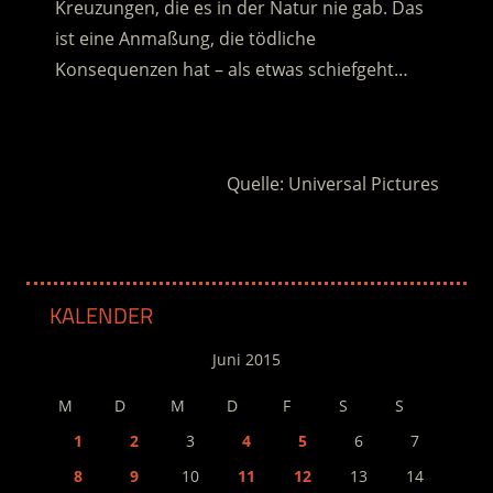
Kreuzungen, die es in der Natur nie gab. Das
ist eine Anmaßung, die tödliche
Konsequenzen hat – als etwas schiefgeht…
.
Quelle: Universal Pictures
KALENDER
Juni 2015
M
D
M
D
F
S
S
1
2
3
4
5
6
7
8
9
10
11
12
13
14