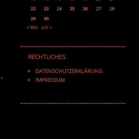
22
23
24
25
26
27
28
29
30
« Mai
Juli »
RECHTLICHES
DATENSCHUTZERKLÄRUNG
IMPRESSUM
e