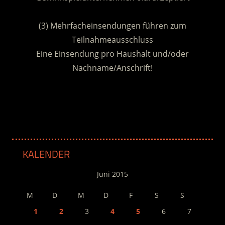
.
(3) Mehrfacheinsendungen führen zum
Teilnahmeausschluss
Eine Einsendung pro Haushalt und/oder
Nachname/Anschrift!
.
KALENDER
Juni 2015
M
D
M
D
F
S
S
1
2
3
4
5
6
7