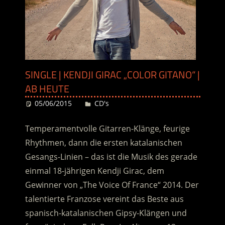
SINGLE | KENDJI GIRAC „COLOR GITANO“ |
AB HEUTE
05/06/2015
Desiree
CD's
Temperamentvolle Gitarren-Klänge, feurige
Rhythmen, dann die ersten katalanischen
Gesangs-Linien – das ist die Musik des gerade
einmal 18-jährigen Kendji Girac, dem
Gewinner von „The Voice Of France“ 2014. Der
talentierte Franzose vereint das Beste aus
spanisch-katalanischen Gipsy-Klängen und