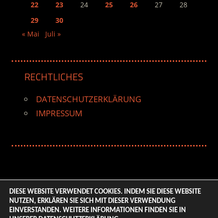
22
23
24
25
26
27
28
29
30
« Mai
Juli »
RECHTLICHES
DATENSCHUTZERKLÄRUNG
IMPRESSUM
DIESE WEBSITE VERWENDET COOKIES. INDEM SIE DIESE WEBSITE
NUTZEN, ERKLÄREN SIE SICH MIT DIESER VERWENDUNG
© 2026 ENTERTAINMENT BASE – Life & Style Magazine.
EINVERSTANDEN. WEITERE INFORMATIONEN FINDEN SIE IN
All Rights Reserved. | Based on
WordPress-Theme: