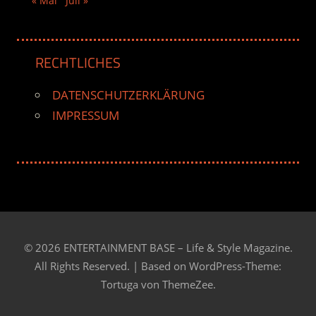
« Mai
Juli »
RECHTLICHES
DATENSCHUTZERKLÄRUNG
IMPRESSUM
© 2026 ENTERTAINMENT BASE – Life & Style Magazine.
All Rights Reserved. | Based on
WordPress-Theme:
Tortuga von ThemeZee.