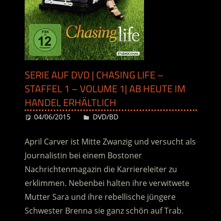
SERIE AUF DVD | CHASING LIFE –
STAFFEL 1 – VOLUME 1| AB HEUTE IM
HANDEL ERHÄLTLICH
04/06/2015
Desiree
DVD/BD
April Carver ist Mitte Zwanzig und versucht als
Journalistin bei einem Bostoner
Nachrichtenmagazin die Karriereleiter zu
erklimmen. Nebenbei halten ihre verwitwete
Mutter Sara und ihre rebellische jüngere
Schwester Brenna sie ganz schön auf Trab.