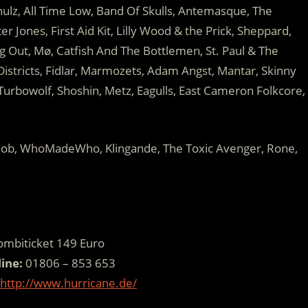
chulz, All Time Low, Band Of Skulls, Antemasque, The
er Jones, First Aid Kit, Lilly Wood & the Prick, Sheppard,
ng Out, Mø, Catfish And The Bottlemen, St. Paul & The
stricts, Fidlar, Marmozets, Adam Angst, Mantar, Skinny
 Turbowolf, Shoshin, Metz, Eagulls, East Cameron Folkcore,
Mob, WhoMadeWho, Klingande, The Toxic Avenger, Rone,
ombiticket 149 Euro
line:
01806
– 853 653
http://www.hurricane.de/