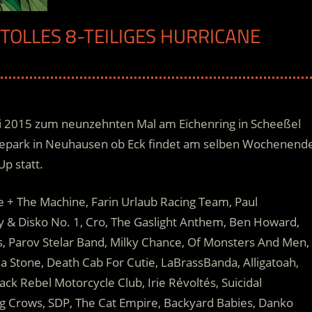
TOLLES 8-TEILIGES HURRICANE
uni 2015 zum neunzehnten Mal am Eichenring in Scheeßel
rbepark in Neuhausen ob Eck findet am selben Wochenend
p statt.
e + The Machine, Farin Urlaub Racing Team, Paul
ay & Disko No. 1, Cro, The Gaslight Anthem, Ben Howard,
s, Parov Stelar Band, Milky Chance, Of Monsters And Men,
a Stone, Death Cab For Cutie, LaBrassBanda, Alligatoah,
k Rebel Motorcycle Club, Irie Révoltés, Suicidal
ng Crows, SDP, The Cat Empire, Backyard Babies, Danko