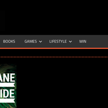
ENTERTAINMENT
BASE
–
BOOKS
GAMES
LIFESTYLE
WIN
LIFE
&
STYLE
MAGAZINE