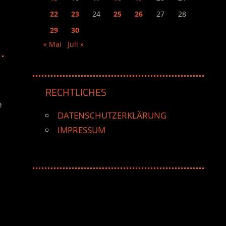
22
23
24
25
26
27
28
29
30
« Mai
Juli »
RECHTLICHES
e
DATENSCHUTZERKLÄRUNG
IMPRESSUM