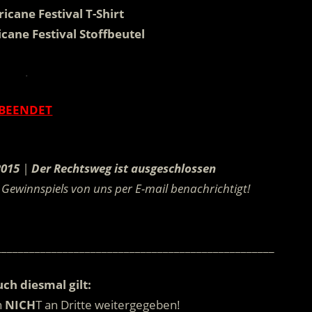
ricane Festival T-Shirt
icane Festival Stoffbeutel
.
BEENDET
.
2015
|
Der Rechtsweg ist ausgeschlossen
Gewinnspiels von uns per E-mail benachrichtigt!
.
__________________________________________________
ch diesmal gilt:
n
NICH
T an Dritte weitergegeben!