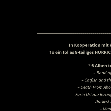
_____________________________________
In Kooperation mit 
1x ein tolles 8-teiliges HUR
*
6 Alben 
–
Band of
– Catfish and t
– Death From Abov
– Farin Urlaub Raci
– Darkest
– Mad