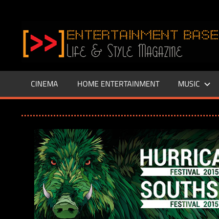
Zum
Inhalt
www.entertainment-
springen
Base.de
CINEMA
HOME ENTERTAINMENT
MUSIC