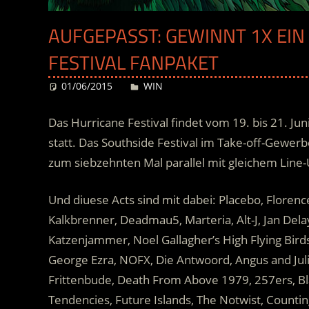
AUFGEPASST: GEWINNT 1X EIN 
FESTIVAL FANPAKET
01/06/2015
Desiree
WIN
Das Hurricane Festival findet vom 19. bis 21. J
statt. Das Southside Festival im Take-off-Gewe
zum siebzehnten Mal parallel mit gleichem Line-U
Und diuese Acts sind mit dabei:
Placebo, Florenc
Kalkbrenner, Deadmau5, Marteria, Alt-J, Jan Del
Katzenjammer, Noel Gallagher’s High Flying Bird
George Ezra, NOFX, Die Antwoord, Angus and Juli
Frittenbude, Death From Above 1979, 257ers, Blac
Tendencies, Future Islands, The Notwist, Counti