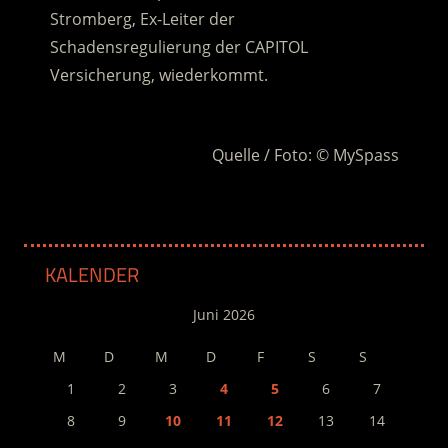
Stromberg, Ex-Leiter der
Schadensregulierung der CAPITOL
Versicherung, wiederkommt.
.
Quelle / Foto: © MySpass
KALENDER
Juni 2026
M
D
M
D
F
S
S
1
2
3
4
5
6
7
8
9
10
11
12
13
14