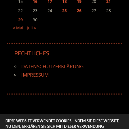
15
16
17
18
19
20
21
22
23
24
25
26
27
28
29
30
« Mai
Juli »
RECHTLICHES
DATENSCHUTZERKLÄRUNG
IMPRESSUM
DIESE WEBSITE VERWENDET COOKIES. INDEM SIE DIESE WEBSITE
NUTZEN, ERKLÄREN SIE SICH MIT DIESER VERWENDUNG
© 2026 ENTERTAINMENT BASE – Life & Style Magazine.