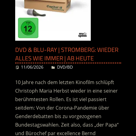
DVD & BLU-RAY | STROMBERG: WIEDER
ALLES WIE IMMER | AB HEUTE
11/06/2026
Desiree
DVD/BD
10 Jahre nach dem letzten Kinofilm schlüpft
Christoph Maria Herbst wieder in eine seiner
berühmtesten Rollen.
Es ist viel passiert
seitdem: Von der Corona-Pandemie über
Genderdebatten bis zu vorgezogenen
Bundestagswahlen. Zeit also, dass „der Papa“
und Bürochef par excellence Bernd