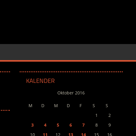
KALENDER
Oktober 2016
M
D
M
D
F
S
S
1
2
3
4
5
6
7
8
9
10
11
12
13
14
15
16