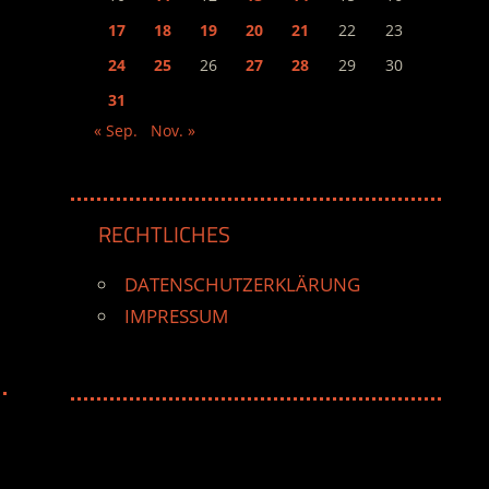
17
18
19
20
21
22
23
24
25
26
27
28
29
30
31
« Sep.
Nov. »
RECHTLICHES
DATENSCHUTZERKLÄRUNG
IMPRESSUM