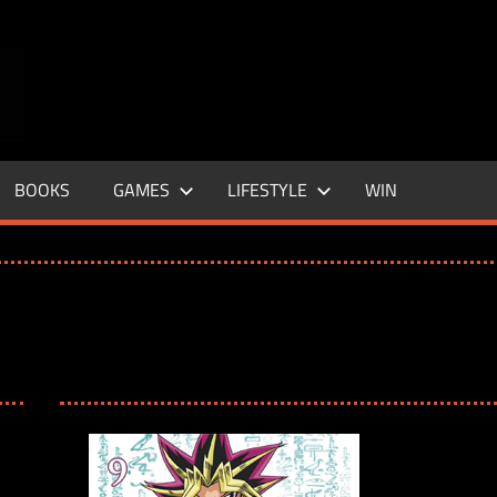
ENTERTAINMENT
BASE
–
BOOKS
GAMES
LIFESTYLE
WIN
LIFE
&
STYLE
MAGAZINE