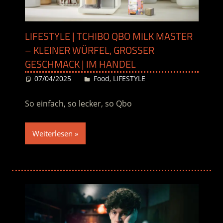
LIFESTYLE | TCHIBO QBO MILK MASTER
– KLEINER WÜRFEL, GROSSER G
ESCHMACK | IM HANDEL
07/04/2025
Desiree
Food
,
LIFESTYLE
So einfach, so lecker, so Qbo
Weiterlesen