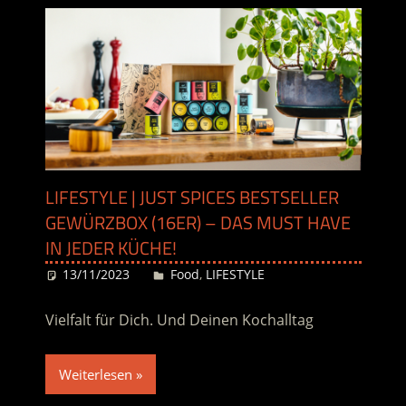
LIFESTYLE | JUST SPICES BESTSELLER
GEWÜRZBOX (16ER) – DAS MUST HAVE
IN JEDER KÜCHE!
13/11/2023
Desiree
Food
,
LIFESTYLE
Vielfalt für Dich. Und Deinen Kochalltag
Weiterlesen