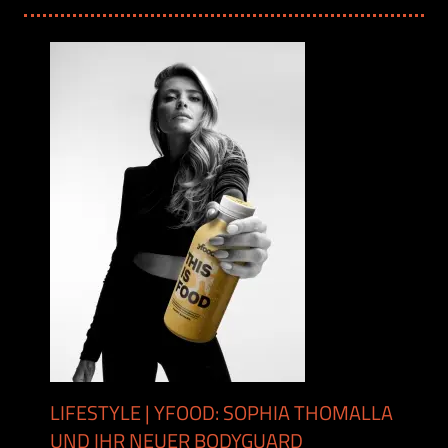
LIFESTYLE | YFOOD: SOPHIA THOMALLA
UND IHR NEUER BODYGUARD