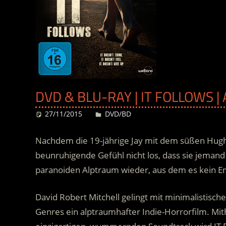
DVD & BLU-RAY | IT FOLLOWS 
27/11/2015
Desiree
DVD/BD
Nachdem die 19-jährige Jay mit dem süßen Hugh 
beunruhigende Gefühl nicht los, dass sie jemand –
paranoiden Alptraum wieder, aus dem es kein 
David Robert Mitchell gelingt mit minimalistisch
Genres ein alptraumhafter Indie-Horrorfilm. Mi