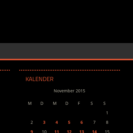
KALENDER
November 2015
M
D
M
D
F
S
S
1
2
3
4
5
6
7
8
9
10
11
12
13
14
15