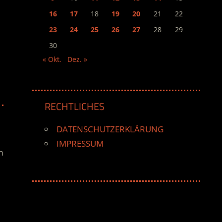
16
17
18
19
20
21
22
23
24
25
26
27
28
29
30
« Okt.
Dez. »
RECHTLICHES
DATENSCHUTZERKLÄRUNG
IMPRESSUM
m