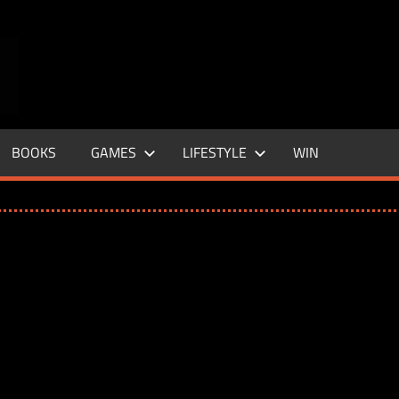
ENTERTAINMENT
BASE
–
BOOKS
GAMES
LIFESTYLE
WIN
LIFE
&
STYLE
MAGAZINE