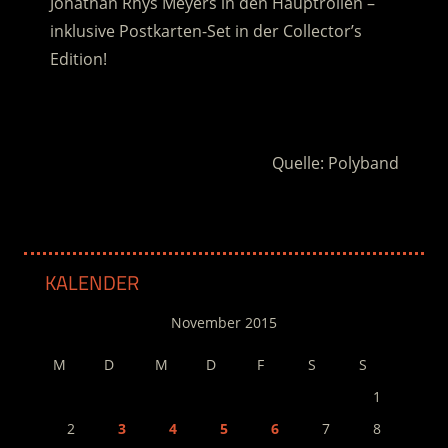
Jonathan Rhys Meyers in den Hauptrollen –
inklusive Postkarten-Set in der Collector’s
Edition!
.
Quelle: Polyband
KALENDER
November 2015
M
D
M
D
F
S
S
1
2
3
4
5
6
7
8