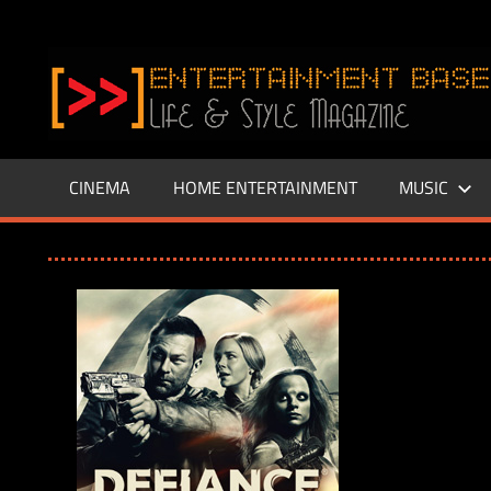
Zum
Inhalt
www.entertainment-
springen
Base.de
CINEMA
HOME ENTERTAINMENT
MUSIC