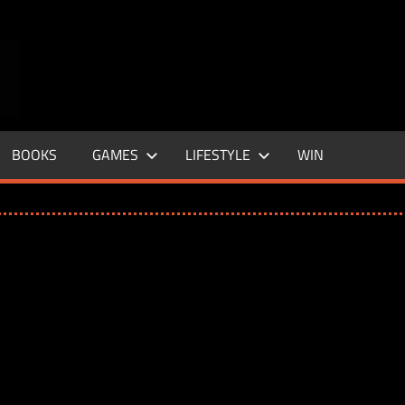
ENTERTAINMENT
BASE
–
BOOKS
GAMES
LIFESTYLE
WIN
LIFE
&
STYLE
MAGAZINE