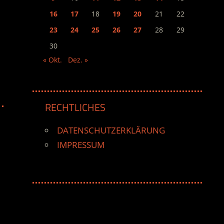
16
17
18
19
20
21
22
23
24
25
26
27
28
29
30
« Okt.
Dez. »
RECHTLICHES
DATENSCHUTZERKLÄRUNG
IMPRESSUM