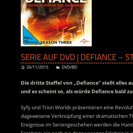
SERIE AUF DVD | DEFIANCE – S
26/11/2015
Desiree
DVD/BD
Die dritte Staffel von „Defiance“ stellt alles
und es scheint so, als würde Defiance bal
Syfy und Trion Worlds präsentieren eine Revolut
dagewesene Verknüpfung einer dramatischen TV-S
Ereignisse im Seriengeschehen werden die Hand