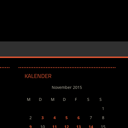
KALENDER
November 2015
M
D
M
D
F
S
S
1
2
3
4
5
6
7
8
9
10
11
12
13
14
15