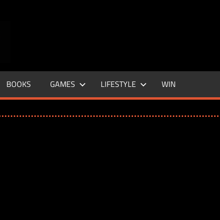
ENTERTAINMENT
BASE
–
BOOKS
GAMES
LIFESTYLE
WIN
LIFE
&
STYLE
MAGAZINE