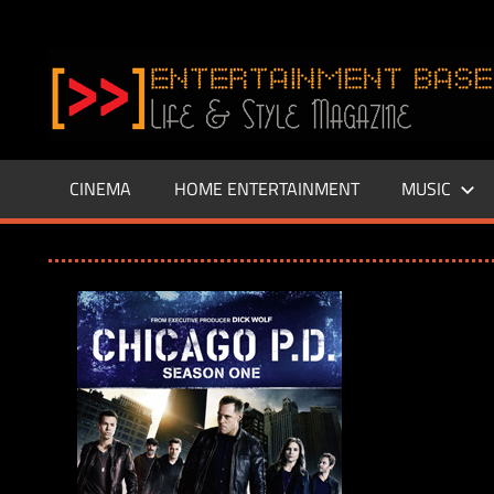
Zum
Inhalt
www.entertainment-
springen
Base.de
CINEMA
HOME ENTERTAINMENT
MUSIC