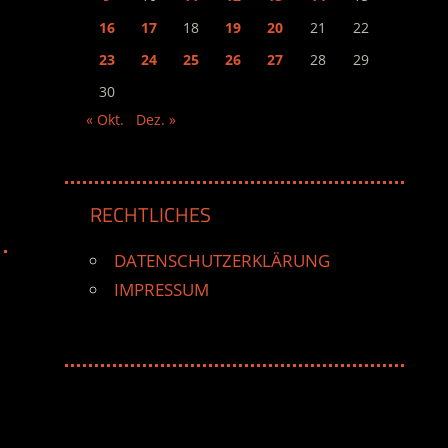
16
17
18
19
20
21
22
23
24
25
26
27
28
29
30
« Okt.
Dez. »
RECHTLICHES
DATENSCHUTZERKLÄRUNG
IMPRESSUM