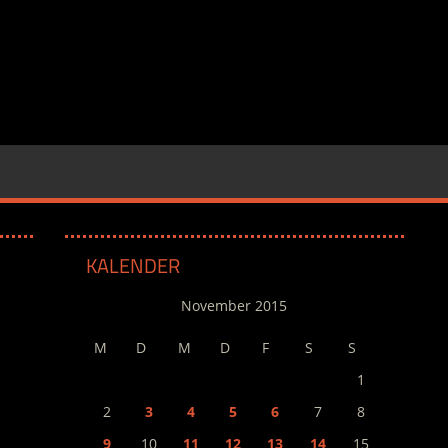
KALENDER
November 2015
M
D
M
D
F
S
S
1
2
3
4
5
6
7
8
9
10
11
12
13
14
15