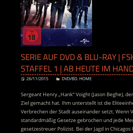
SERIE AUF DVD & BLU-RAY | FS
STAFFEL 1 | AB HEUTE IM HAN
26/11/2015
Desiree
DVD/BD
,
HOME
Sergeant Henry „Hank“ Voight (Jason Beghe), de
Ziel gemacht hat. Ihm unterstellt ist die Eliteeinh
Verbrechen der Stadt auseinander setzt. Wenn 
standardmäßig Gesetze gebrochen und jede Menge 
gesetzestreuer Polizist.
Bei der Jagd in Chicagos 