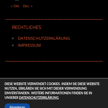
« Okt.
Dez. »
RECHTLICHES
DATENSCHUTZERKLÄRUNG
IMPRESSUM
DIESE WEBSITE VERWENDET COOKIES. INDEM SIE DIESE WEBSITE
NUTZEN, ERKLÄREN SIE SICH MIT DIESER VERWENDUNG
© 2026 ENTERTAINMENT BASE – Life & Style Magazine.
EINVERSTANDEN. WEITERE INFORMATIONEN FINDEN SIE IN
All Rights Reserved. | Based on
WordPress-Theme:
UNSERER
DATENSCHUTZERKLÄRUNG
Tortuga von ThemeZee.
Akzeptieren