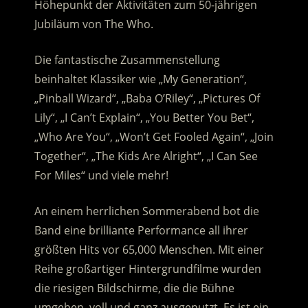
Höhepunkt der Aktivitäten zum 50-jährigen
Jubiläum von The Who.
Die fantastische Zusammenstellung
beinhaltet Klassiker wie „My Generation“,
„Pinball Wizard“, „Baba O’Riley“, „Pictures Of
Lily“, „I Can’t Explain“, „You Better You Bet“,
„Who Are You“, „Won’t Get Fooled Again“, „Join
Together“, „The Kids Are Alright“, „I Can See
For Miles“ und viele mehr!
An einem herrlichen Sommerabend bot die
Band eine brilliante Performance all ihrer
größten Hits vor 65,000 Menschen. Mit einer
Reihe großartiger Hintergrundfilme wurden
die riesigen Bildschirme, die die Bühne
umgeben, voll und ganz ausgenutzt. Es ist ein