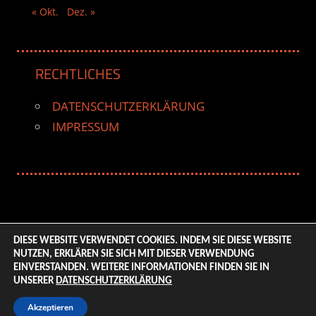
« Okt.
Dez. »
RECHTLICHES
DATENSCHUTZERKLÄRUNG
IMPRESSUM
DIESE WEBSITE VERWENDET COOKIES. INDEM SIE DIESE WEBSITE
NUTZEN, ERKLÄREN SIE SICH MIT DIESER VERWENDUNG
© 2026 ENTERTAINMENT BASE – Life & Style Magazine.
EINVERSTANDEN. WEITERE INFORMATIONEN FINDEN SIE IN
All Rights Reserved. | Based on
WordPress-Theme:
UNSERER
DATENSCHUTZERKLÄRUNG
Tortuga von ThemeZee.
Akzeptieren