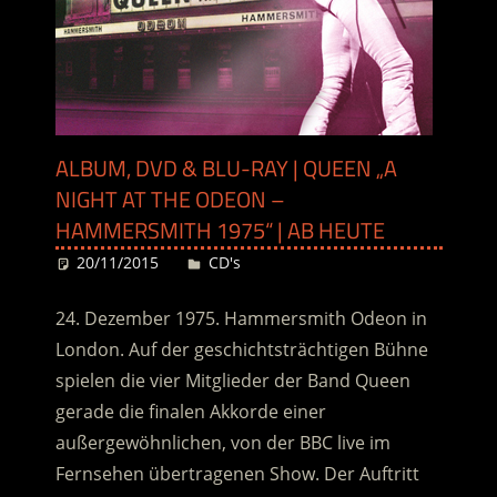
ALBUM, DVD & BLU-RAY | QUEEN „A
NIGHT AT THE ODEON –
HAMMERSMITH 1975“ | AB HEUTE
20/11/2015
Desiree
CD's
24. Dezember 1975. Hammersmith Odeon in
London. Auf der geschichtsträchtigen Bühne
spielen die vier Mitglieder der Band Queen
gerade die finalen Akkorde einer
außergewöhnlichen, von der BBC live im
Fernsehen übertragenen Show. Der Auftritt