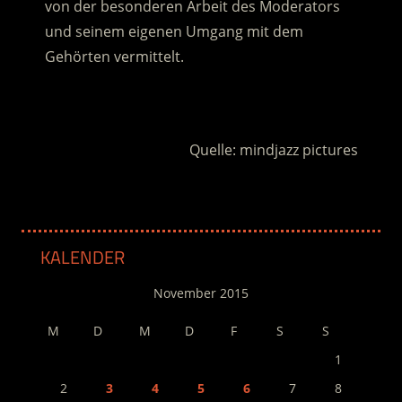
von der besonderen Arbeit des Moderators
und seinem eigenen Umgang mit dem
Gehörten vermittelt.
.
Quelle: mindjazz pictures
KALENDER
November 2015
M
D
M
D
F
S
S
1
2
3
4
5
6
7
8