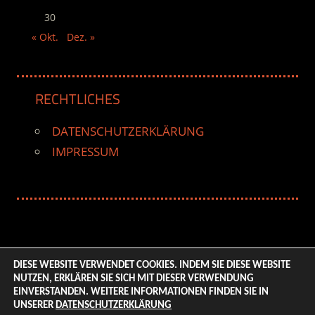
30
« Okt.
Dez. »
RECHTLICHES
DATENSCHUTZERKLÄRUNG
IMPRESSUM
DIESE WEBSITE VERWENDET COOKIES. INDEM SIE DIESE WEBSITE
NUTZEN, ERKLÄREN SIE SICH MIT DIESER VERWENDUNG
© 2026 ENTERTAINMENT BASE – Life & Style Magazine.
EINVERSTANDEN. WEITERE INFORMATIONEN FINDEN SIE IN
All Rights Reserved. | Based on
WordPress-Theme:
UNSERER
DATENSCHUTZERKLÄRUNG