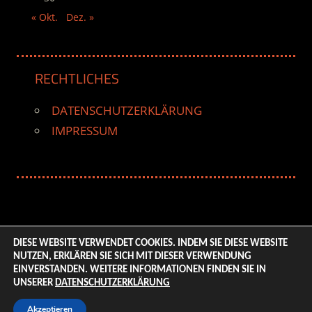
« Okt.
Dez. »
RECHTLICHES
DATENSCHUTZERKLÄRUNG
IMPRESSUM
DIESE WEBSITE VERWENDET COOKIES. INDEM SIE DIESE WEBSITE
NUTZEN, ERKLÄREN SIE SICH MIT DIESER VERWENDUNG
© 2026 ENTERTAINMENT BASE – Life & Style Magazine.
EINVERSTANDEN. WEITERE INFORMATIONEN FINDEN SIE IN
All Rights Reserved. | Based on
WordPress-Theme:
UNSERER
DATENSCHUTZERKLÄRUNG
Tortuga von ThemeZee.
Akzeptieren