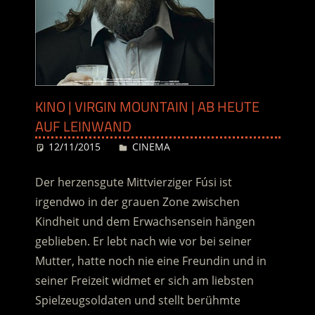
KINO | VIRGIN MOUNTAIN | AB HEUTE
AUF LEINWAND
12/11/2015
Desiree
CINEMA
Der herzensgute Mittvierziger Fúsi ist
irgendwo in der grauen Zone zwischen
Kindheit und dem Erwachsensein hängen
geblieben. Er lebt nach wie vor bei seiner
Mutter, hatte noch nie eine Freundin und in
seiner Freizeit widmet er sich am liebsten
Spielzeugsoldaten und stellt berühmte