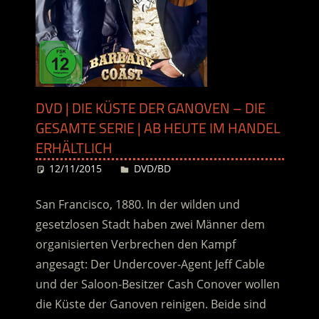
DVD | DIE KÜSTE DER GANOVEN – DIE
GESAMTE SERIE | AB HEUTE IM HANDEL
ERHÄLTLICH
12/11/2015
Desiree
DVD/BD
San Francisco, 1880. In der wilden und
gesetzlosen Stadt haben zwei Männer dem
organisierten Verbrechen den Kampf
angesagt: Der Undercover-Agent Jeff Cable
und der Saloon-Besitzer Cash Conover wollen
die Küste der Ganoven reinigen. Beide sind