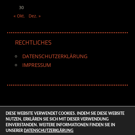
30
« Okt.
Dez. »
RECHTLICHES
DATENSCHUTZERKLÄRUNG
IMPRESSUM
DIESE WEBSITE VERWENDET COOKIES. INDEM SIE DIESE WEBSITE
NUTZEN, ERKLÄREN SIE SICH MIT DIESER VERWENDUNG
© 2026 ENTERTAINMENT BASE – Life & Style Magazine.
EINVERSTANDEN. WEITERE INFORMATIONEN FINDEN SIE IN
All Rights Reserved. | Based on
WordPress-Theme:
UNSERER
DATENSCHUTZERKLÄRUNG