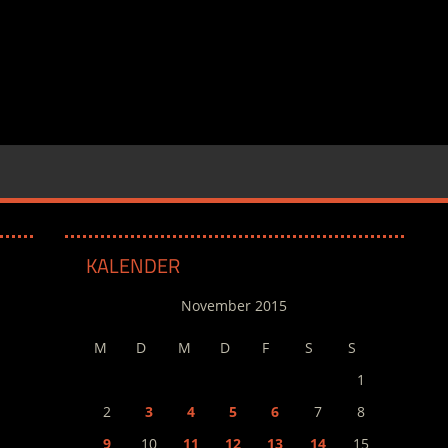
KALENDER
November 2015
M
D
M
D
F
S
S
1
2
3
4
5
6
7
8
9
10
11
12
13
14
15