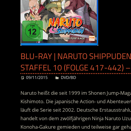
BLU-RAY | NARUTO SHIPPUDEN
STAFFEL 10 (FOLGE 417-442) –
09/11/2015
Desiree
DVD/BD
Naruto heißt die seit 1999 im Shonen Jump-Maga
Kishimoto. Die japanische Action- und Abenteue
läuft die Serie seit 2002. Deutsche Erstausstra
handelt von dem zwölfjährigen Ninja Naruto Uz
Konoha-Gakure gemieden und teilweise gar geha