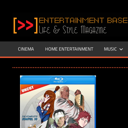
Zum
Inhalt
www.entertainment-
springen
Base.de
CINEMA
HOME ENTERTAINMENT
MUSIC