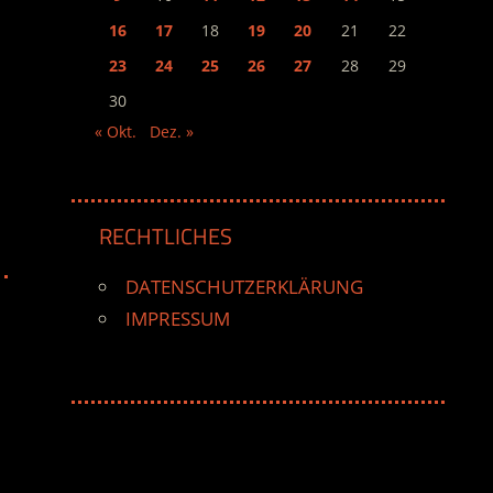
16
17
18
19
20
21
22
23
24
25
26
27
28
29
30
« Okt.
Dez. »
RECHTLICHES
DATENSCHUTZERKLÄRUNG
IMPRESSUM