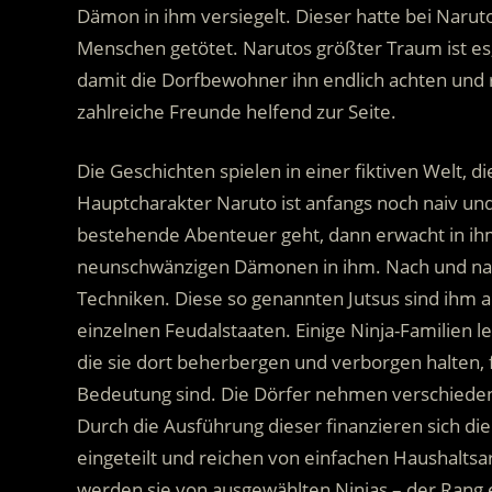
Dämon in ihm versiegelt. Dieser hatte bei Narut
Menschen getötet. Narutos größter Traum ist es
damit die Dorfbewohner ihn endlich achten und 
zahlreiche Freunde helfend zur Seite.
Die Geschichten spielen in einer fiktiven Welt, d
Hauptcharakter Naruto ist anfangs noch naiv u
bestehende Abenteuer geht, dann erwacht in ihm
neunschwänzigen Dämonen in ihm. Nach und nach
Techniken. Diese so genannten Jutsus sind ihm a
einzelnen Feudalstaaten. Einige Ninja-Familien l
die sie dort beherbergen und verborgen halten, f
Bedeutung sind. Die Dörfer nehmen verschiedene
Durch die Ausführung dieser finanzieren sich di
eingeteilt und reichen von einfachen Haushaltsar
werden sie von ausgewählten Ninjas – der Rang 