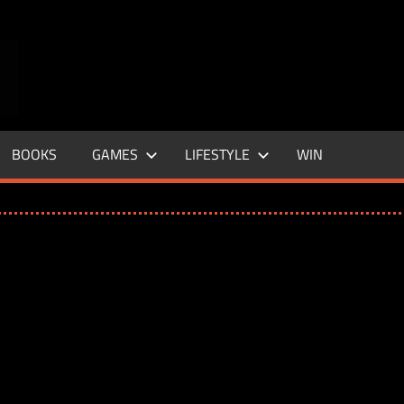
ENTERTAINMENT
BASE
–
BOOKS
GAMES
LIFESTYLE
WIN
LIFE
&
STYLE
MAGAZINE