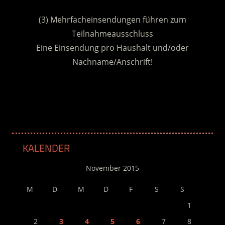
.
(3) Mehrfacheinsendungen führen zum
Teilnahmeausschluss
Eine Einsendung pro Haushalt und/oder
Nachname/Anschrift!
.
KALENDER
November 2015
M
D
M
D
F
S
S
1
2
3
4
5
6
7
8